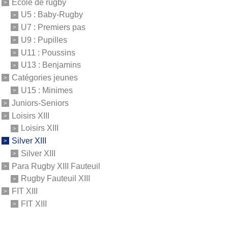
Ecole de rugby
U5 : Baby-Rugby
U7 : Premiers pas
U9 : Pupilles
U11 : Poussins
U13 : Benjamins
Catégories jeunes
U15 : Minimes
Juniors-Seniors
Loisirs XIII
Loisirs XIII
Silver XIII
Silver XIII
Para Rugby XIII Fauteuil
Rugby Fauteuil XIII
FIT XIII
FIT XIII