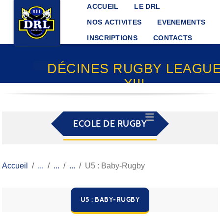
Panneau de gestion des cookies
ACCUEIL
LE DRL
NOS ACTIVITES
EVENEMENTS
INSCRIPTIONS
CONTACTS
DÉCINES RUGBY LEAGU
XIII
ECOLE DE RUGBY
Accueil
U5 : Baby-Rugby
U5 : BABY-RUGBY