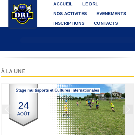
Panneau de gestion des cookies
ACCUEIL
LE DRL
NOS ACTIVITES
EVENEMENTS
INSCRIPTIONS
CONTACTS
À LA UNE
Stage multisports et Cultures internationales
24
Previous
Next
AOÛT