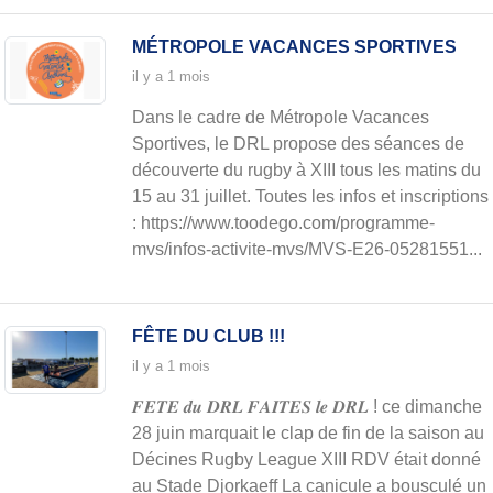
MÉTROPOLE VACANCES SPORTIVES
il y a 1 mois
Dans le cadre de Métropole Vacances
Sportives, le DRL propose des séances de
découverte du rugby à XIII tous les matins du
15 au 31 juillet. Toutes les infos et inscriptions
: https://www.toodego.com/programme-
mvs/infos-activite-mvs/MVS-E26-05281551...
FÊTE DU CLUB !!!
il y a 1 mois
𝑭𝑬𝑻𝑬 𝒅𝒖 𝑫𝑹𝑳 𝑭𝑨𝑰𝑻𝑬𝑺 𝒍𝒆 𝑫𝑹𝑳 ! ce dimanche
28 juin marquait le clap de fin de la saison au
Décines Rugby League XIII RDV était donné
au Stade Djorkaeff La canicule a bousculé un