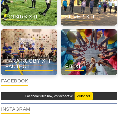
LOISIRS XIII
SILVER XIII
PARA RUGBY XIII
FAUTEUIL
FIT XIII
FACEBOOK
Facebook (like box) est désactivé.
Autoriser
INSTAGRAM